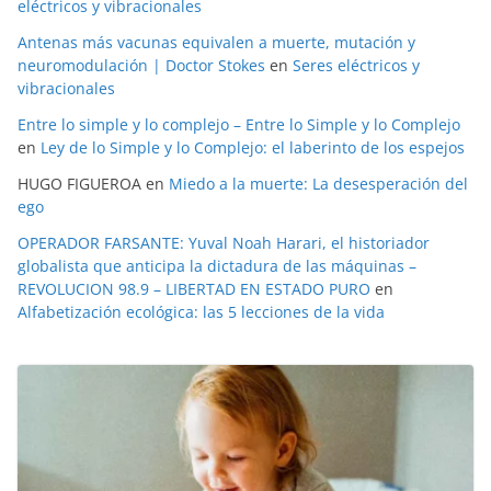
eléctricos y vibracionales
Antenas más vacunas equivalen a muerte, mutación y
neuromodulación | Doctor Stokes
en
Seres eléctricos y
vibracionales
Entre lo simple y lo complejo – Entre lo Simple y lo Complejo
en
Ley de lo Simple y lo Complejo: el laberinto de los espejos
HUGO FIGUEROA
en
Miedo a la muerte: La desesperación del
ego
OPERADOR FARSANTE: Yuval Noah Harari, el historiador
globalista que anticipa la dictadura de las máquinas –
REVOLUCION 98.9 – LIBERTAD EN ESTADO PURO
en
Alfabetización ecológica: las 5 lecciones de la vida