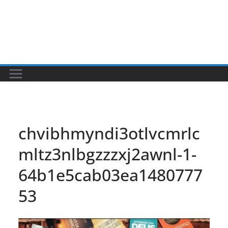
chvibhmyndi3otlvcmrlc
mltz3nlbgzzzxj2awnl-1-
64b1e5cab03ea1480777
53