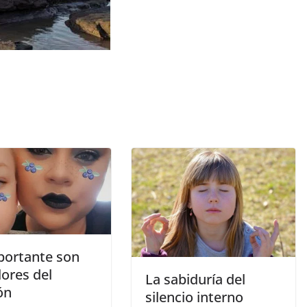
portante son
lores del
La sabiduría del
ón
silencio interno