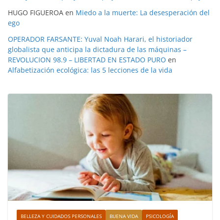
HUGO FIGUEROA
en
Miedo a la muerte: La desesperación del
ego
OPERADOR FARSANTE: Yuval Noah Harari, el historiador
globalista que anticipa la dictadura de las máquinas –
REVOLUCION 98.9 – LIBERTAD EN ESTADO PURO
en
Alfabetización ecológica: las 5 lecciones de la vida
BELLEZA Y CUIDADOS PERSONALES
BUENA VIDA
PSICOLOGÍA