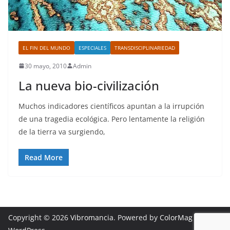
EL FIN DEL MUNDO
ESPECIALES
TRANSDISCIPLINARIEDAD
30 mayo, 2010
Admin
La nueva bio-civilización
Muchos indicadores científicos apuntan a la irrupción
de una tragedia ecológica. Pero lentamente la religión
de la tierra va surgiendo,
Read More
Copyright © 2026
Vibromancia
. Powered by
ColorMag
and