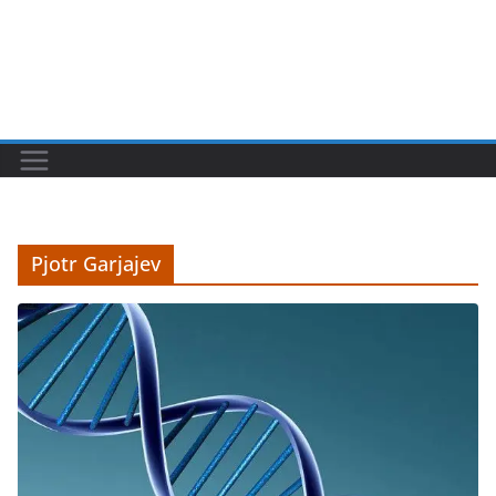
Pjotr Garjajev