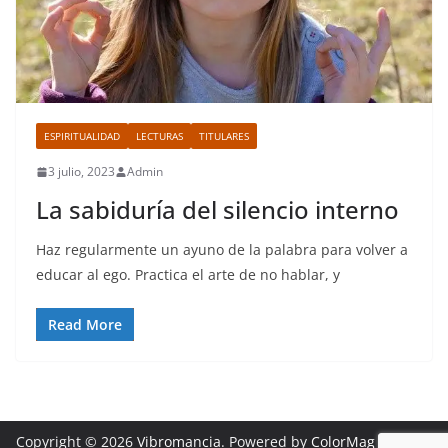
ESPIRITUALIDAD
LECTURAS
TITULARES
3 julio, 2023
Admin
La sabiduría del silencio interno
Haz regularmente un ayuno de la palabra para volver a
educar al ego. Practica el arte de no hablar, y
Read More
Copyright © 2026
Vibromancia
. Powered by
ColorMag
and