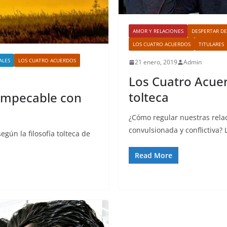
AMOR Y RELACIONES
DESPERTAR DE
LOS CUATRO ACUERDOS
TITULARES
ALES
LOS CUATRO ACUERDOS
21 enero, 2019
Admin
Los Cuatro Acuer
tolteca
 impecable con
¿Cómo regular nuestras rela
convulsionada y conflictiva?
egún la filosofía tolteca de
Read More