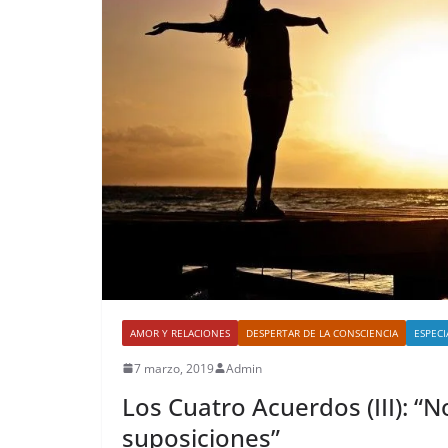
AMOR Y RELACIONES
DESPERTAR DE LA CONSCIENCIA
ESPECI
7 marzo, 2019
Admin
Los Cuatro Acuerdos (III): “
suposiciones”