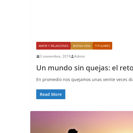
AMOR Y RELACIONES
BUENA VIDA
TITULARES
3 noviembre, 2019
Admin
Un mundo sin quejas: el reto
En promedio nos quejamos unas veinte veces diar
Read More