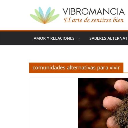
Saltar
al
contenido
AMOR Y RELACIONES
SABERES ALTERNAT
comunidades alternativas para vivir