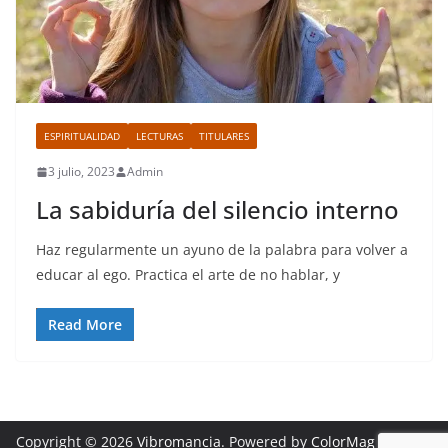
ESPIRITUALIDAD
LECTURAS
TITULARES
3 julio, 2023
Admin
La sabiduría del silencio interno
Haz regularmente un ayuno de la palabra para volver a
educar al ego. Practica el arte de no hablar, y
Read More
Copyright © 2026
Vibromancia
. Powered by
ColorMag
and